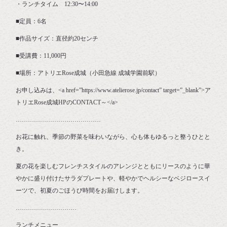
・ランチタイム 12:30〜14:00
■定員：6名
■作品サイズ：直径約20センチ
■受講費：11,000円
■場所：アトリエRose成城（小田急線 成城学園前駅）
⁡お申し込みは、<a href=”https://www.atelierose.jp/contact” target=”_blank”>ア
トリエRose成城HPのCONTACT～</a>
……………………………………
⁡お花に触れ、季節の野菜を味わいながら、心も体もゆるっと整うひとと
き。
⁡夏の花を楽しむフレンチスタイルのアレンジとともにリースのように華
やかに盛り付けたサラダプレートや、軽やかでヘルシーなベジロースイ
ーツで、初夏のごほうび時間をお届けします。
…………………………
ランチメニュー