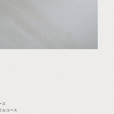
ース
イルコース