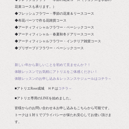
花束コースも承ります。）
◆フレッシュフラワー・季節の花束＆リースコース
◆布花パーツで作る花雑貨コース
◆アーティフィシャルフラワー・ベーシックコース
◆アーティフィシャル・春夏秋冬ドアリースコース
◆アーティフィシャルフラワー・インテリア雑貨コース
◆プリザーブドフラワー・ベーシックコース
新しい年から新しいことを初めて見ませんか？！
体験レッスンでお気軽にアトリエをご体感ください！
体験レッスンのお申し込み＆レッスンスケジュールはコチラ～
■アトリエRose成城 ＨＰは
コチラ～
■アトリエ専用のLINEを始めました。
皆様からのお問い合わせ＆お申し込みもこちらから可能です。
トークは１対１でプライバシーが保たれ安心してお使い頂けま
す。