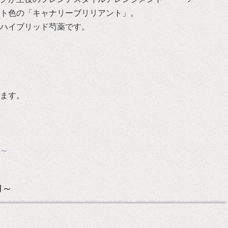
ト色の「キャナリーブリリアント」。
ハイブリッド芍薬です。
ます。
～
内～