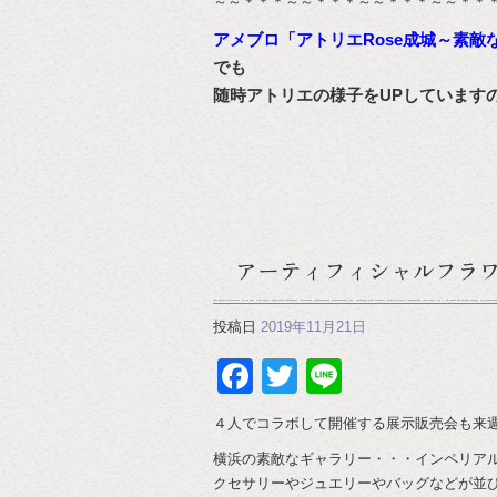
～～＊＊＊～～＊＊＊～～＊＊＊～～＊＊
アメブロ「アトリエRose成城～素敵
でも
随時アトリエの様子をUPしています
アーティフィシャルフラ
投稿日
2019年11月21日
Facebook
Twitter
Line
４人でコラボして開催する展示販売会も来
横浜の素敵なギャラリー・・・インペリア
クセサリーやジュエリーやバッグなどが並