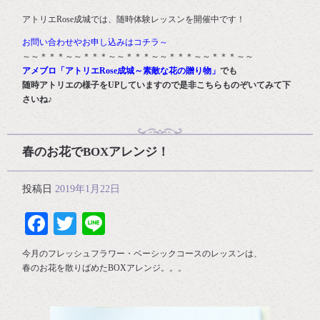
アトリエRose成城では、随時体験レッスンを開催中です！
お問い合わせやお申し込みはコチラ～
～～＊＊＊～～＊＊＊～～＊＊＊～～＊＊＊～～＊＊＊～～
アメブロ「アトリエRose成城～素敵な花の贈り物」
でも
随時アトリエの様子をUPしていますので是非こちらものぞいてみて下
さいね♪
春のお花でBOXアレンジ！
投稿日
2019年1月22日
Facebook
Twitter
Line
今月のフレッシュフラワー・ベーシックコースのレッスンは、
春のお花を散りばめたBOXアレンジ。。。