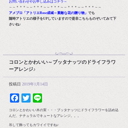
お問い合わせやお申し込みはコチラ～
～～＊＊＊～～＊＊＊～～＊＊＊～～＊＊＊～～＊＊＊～～
アメブロ「アトリエRose成城～素敵な花の贈り物」
でも
随時アトリエの様子をUPしていますので是非こちらものぞいてみて下
さいね♪
コロンとかわいい～ブッタナッツのドライフラワ
ーアレンジ♪
投稿日
2019年1月14日
Facebook
Twitter
Line
コロンとかわいい木の実・・・ブッタナッツにドライフラワーを詰め込
んだ、ナチュラルでキュートなアレンジ。。。
吊して飾ってもカワイイですね♪