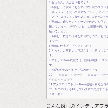
2
もちろん、入会金不要です！
3
今回は、ご実家にあるアイアン製のスタン
ャルフラワーを使って素敵なインテリアフラ
ことで、スタンドを持ち込まれての制作とな
4
事前に、作りたいイメージや色合いを伺い
頂いています。 デザインも、ご要望を伺い
頂いています。
5
今回は、抜きの部分を大切にしつつ、お花
インで・・・・♪
6
素敵に仕上げて下さいました！
7
きっと、ご実家のご両親さまもお喜びにな
す。
8
アトリエRose成城では、随時体験レッス
す。
9
お問い合わせやお申し込みはコチラ～
10
～～☆☆☆～～☆☆☆～～☆☆☆～～☆☆
☆☆☆～～☆☆☆
11
アメブロ「アトリエRose成城～素敵な花
アトリエの様子をUPしていますので是非こ
下さいね♪
こんな感じのインテリアフ