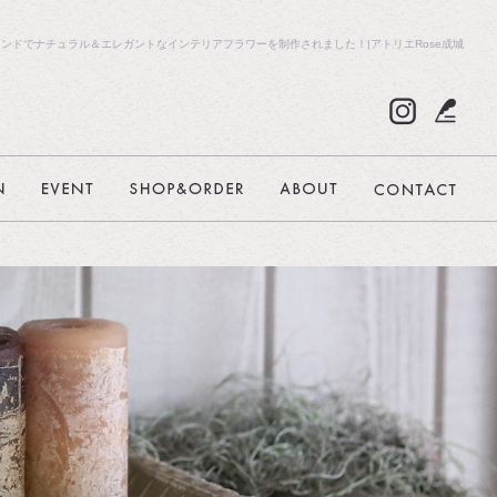
ンドでナチュラル＆エレガントなインテリアフラワーを制作されました！|アトリエRose成城