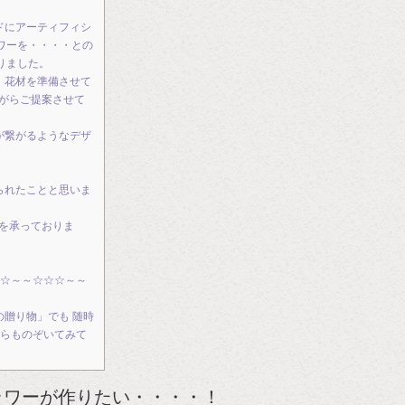
ドにアーティフィシ
ワーを・・・・との
りました。
、花材を準備させて
ながらご提案させて
が繋がるようなデザ
られたことと思いま
ンを承っておりま
☆～～☆☆☆～～
の贈り物」でも 随時
ちらものぞいてみて
ラワーが作りたい・・・・！