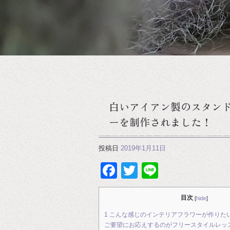
白いアイアン製のスタン
ーを制作されました！
投稿日
2019年1月11日
Facebook
Twitter
Line
目次
[
hide
]
1
こんな感じのインテリアフラワーが作りたい
ご要望にお応えするのがフリースタイルレッ