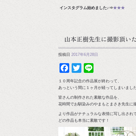
インスタグラム始めました♪⇒
★★★
山本正樹先生に撮影頂い
投稿日
2017年6月28日
Facebook
Twitter
Line
１０周年記念の作品展が終わって、
あっという間に１ヶ月が経ってしまいまし
皆さんの制作された素敵な作品を、
花時間でお馴染みのやまもとまさき先生に
より作品がナチュラルな表情に写し出され
どの作品も本当に素敵です！