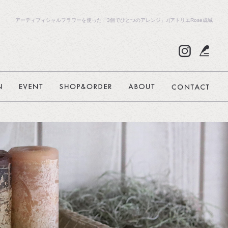
アーティフィシャルフラワーを使った「3個でひとつのアレンジ」♪|アトリエRose成城