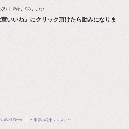
なび』
に登録してみました♪
教室いいね』にクリック頂けたら励みになりま
す
ll Deco♪
〜季節の花束レッスン〜
→