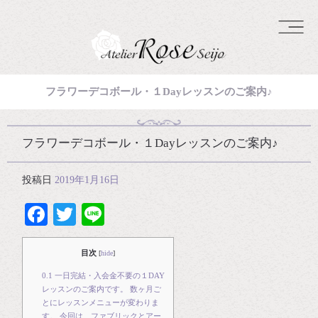
フラワーデコボール・１Dayレッスンのご案内♪
フラワーデコボール・１Dayレッスンのご案内♪
投稿日
2019年1月16日
Facebook
Twitter
Line
目次
[
hide
]
0.1
一日完結・入会金不要の１DAY
レッスンのご案内です。 数ヶ月ご
とにレッスンメニューが変わりま
す。 今回は、ファブリックとアー