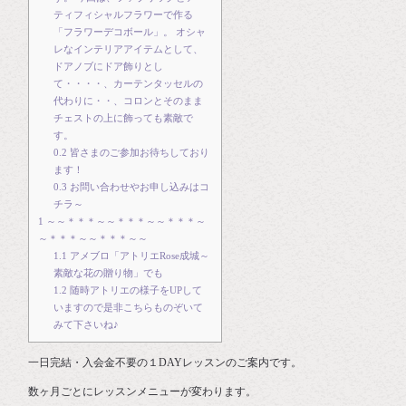
ティフィシャルフラワーで作る
「フラワーデコボール」。 オシャ
レなインテリアアイテムとして、
ドアノブにドア飾りとし
て・・・・、カーテンタッセルの
代わりに・・、コロンとそのまま
チェストの上に飾っても素敵で
す。
0.2
皆さまのご参加お待ちしており
ます！
0.3
お問い合わせやお申し込みはコ
チラ～
1
～～＊＊＊～～＊＊＊～～＊＊＊～
～＊＊＊～～＊＊＊～～
1.1
アメブロ「アトリエRose成城～
素敵な花の贈り物」でも
1.2
随時アトリエの様子をUPして
いますので是非こちらものぞいて
みて下さいね♪
一日完結・入会金不要の１DAYレッスンのご案内です。
数ヶ月ごとにレッスンメニューが変わります。