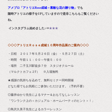
アメブロ「アトリエRose成城～素敵な花の贈り物」
でも
随時アトリエの様子をUPしていますので是非こちらもご覧ください
ね。
インスタグラム始めました♪⇒
★★★
◇◇◇アトリエＲｏｓｅ成城１０周年作品展のご案内◇◇◇
・日程 ２０１７年５月２６日（金）・５月２７日（土）
・時間 午前１１：００～午後５：００
・場所 二子玉川駅徒歩７分 スタジオクルール
（マルクトカフェ２F） ※入場無料
★感謝の気持ちを込めて、無料セミナー同時開催
どなた様でもお気軽にご参加いただけます。（予約不要）
◎藤井ゆかり先生によるマナー＆おもてなしレッスン
「ワンランク上の＜カジュアル・ホームパーティのヒント＞！」
◎鳥沢久美子先生によるカラーレッスン