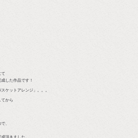
にて
完成した作品です！
バスケットアレンジ」。。。
してから
ので、
完成頂きました。