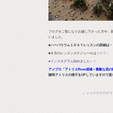
ブログをご覧になりお越し下さった方や、
いました。
■ハーバリウム１ＤＡＹレッスンの詳細は・
■８月のレッスンスケジュールは
コチラ～
■インスタグラム始めました～！
アメブロ「アトリエRose成城～素敵な花の
随時アトリエの様子をUPしていますので是
←
シャクヤクのグラ