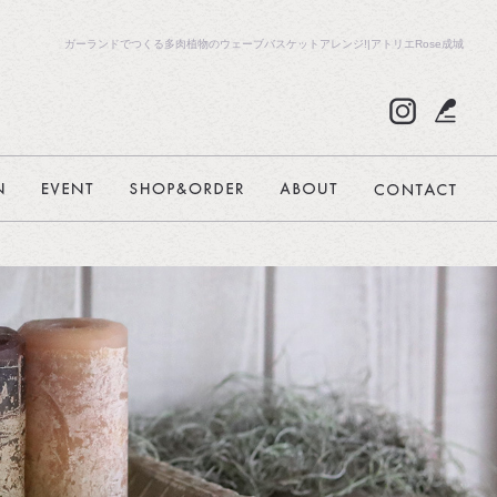
ガーランドでつくる多肉植物のウェーブバスケットアレンジ!|アトリエRose成城