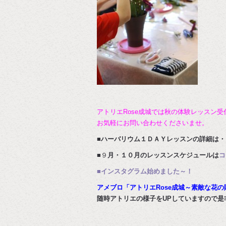
アトリエRose成城では秋の体験レッスン受
お気軽にお問い合わせくださいませ。
■ハーバリウム１ＤＡＹレッスンの詳細は・
■９
月・１０月のレッスンスケジュールは
コ
■インスタグラム始めました～！
アメブロ「アトリエRose成城～素敵な花の
随時アトリエの様子をUPしていますので是