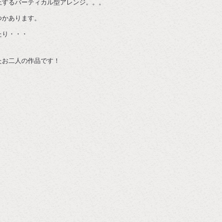
上するバーティカル型アレンジ。。。
つかあります。
たり・・・
たお二人の作品です！