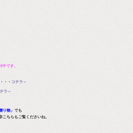
付中です。
・・・
コチラ～
チラ～
贈り物」
でも
非こちらもご覧くださいね。