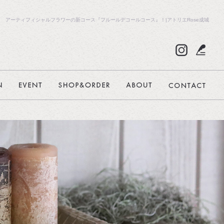
アーティフィシャルフラワーの新コース『フルールデコールコース』！|アトリエRose成城