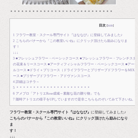
＊＊＊＊＊＊＊＊＊＊＊＊＊＊＊＊＊＊＊＊＊＊＊＊＊＊＊＊
目次
[
hide
]
1
フラワー教室・スクール専門サイト『はななび』に登録してみました♪
2
こちらのバナーから『この教室いいね』にクリック頂けたら励みになりま
す
↓↓↓
3
■フレッシュフラワー・ベーシックコース ■フレッシュフラワー・フレンチスタ
の花束＆リースコース ■アーティフィシャルフラワー・ベーシックコース ■アー
ルコース ■ドライ＋プリコース（ドライフラワーとプリザーブドフラワーをMIX）
ース ■プリザーブドフラワー・アドヴァンスコース
4
詳細はコチラ～
5
＊＊＊＊＊＊＊＊＊＊＊＊＊＊＊＊＊＊＊＊＊＊
6
アメブロ「アトリエRose成城～素敵な花の贈り物」でも
7
随時アトリエの様子をUPしていますので是非こちらものぞいてみて下さいね。
フラワー教室・スクール専門サイト『はななび』
に登録してみました♪
こちらのバナーから『この教室いいね』にクリック頂けたら励みになり
ま
す
↓↓↓