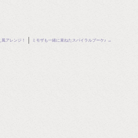
え風アレンジ！
ミモザも一緒に束ねたスパイラルブーケ♪
→