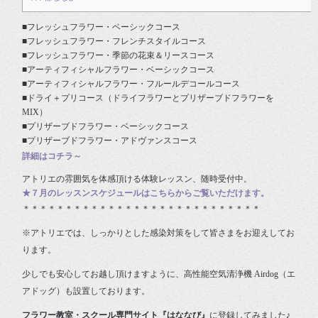
■フレッシュフラワー・ベーシックコース
■フレッシュフラワー・フレンチスタイルコース
■フレッシュフラワー・季節の花束＆リースコース
■アーティフィシャルフラワー・ベーシックコース
■アーティフィシャルフラワー・フルールデコールコース
■ドライ＋プリコース（ドライフラワーとプリザーブドフラワーを
MIX）
■プリザーブドフラワー・ベーシックコース
■プリザーブドフラワー・アドヴァンスコース
詳細はコチラ～
アトリエの雰囲気を体感頂ける体験レッスン、随時受付中。
★７月のレッスンスケジュールはこちらからご覧いただけます。
＊＊＊＊＊＊＊＊＊＊＊＊＊＊＊＊＊＊＊＊＊＊＊＊＊＊＊＊
※アトリエでは、しっかりとした感染対策をして皆さまをお迎えしてお
ります。
少しでも安心してお越し頂けますように、高性能空気清浄機 Airdog（エ
アドッグ）も設置しております。
フラワー教室・スクール専門サイト『はななび』
に登録してみました♪