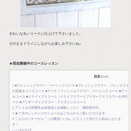
きれいな丸いリースに仕上げて下さいました。
そのままドライにしながらお楽しみ下さいね♪
★
現在開催中のコースレッスン
目次
[
hide
]
1
■フレッシュフラワー・ベーシックコース ■フレッシュフラワー・フレンチスタ
の花束＆リースコース ■アーティフィシャルフラワー・ベーシックコース ■アー
ルコース ■ドライ＋プリコース（ドライフラワーとプリザーブドフラワーをMIX）
ース ■プリザーブドフラワー・アドヴァンスコース
2
アトリエの雰囲気を体感頂ける体験レッスン、随時受付中。
3
★７月のレッスンスケジュールはこちらからご覧いただけます。
4
こちらのバナーから『この教室いいね』にクリック頂けたら励みになりま
す
↓↓↓ はななび