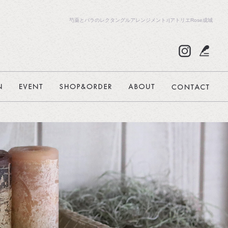
芍薬とバラのレクタングルアレンジメント♪|アトリエRose成城