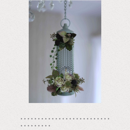
＊＊＊＊＊＊＊＊＊＊＊＊＊＊＊＊＊＊＊＊＊＊＊＊＊＊
＊＊＊＊＊＊＊＊＊