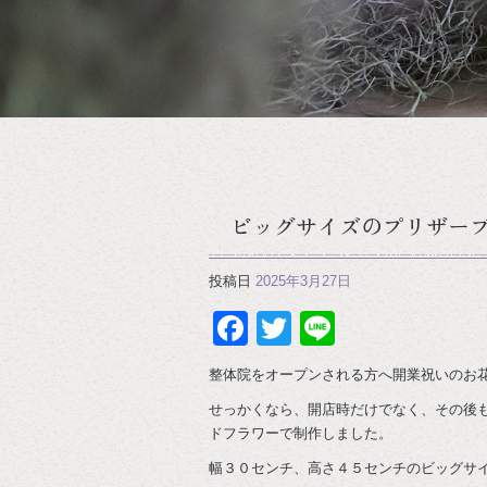
ビッグサイズのプリザー
投稿日
2025年3月27日
Facebook
Twitter
Line
整体院をオープンされる方へ開業祝いのお
せっかくなら、開店時だけでなく、その後
ドフラワーで制作しました。
幅３０センチ、高さ４５センチのビッグサ