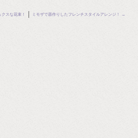
ュクスな花束！
ミモザで器作りしたフレンチスタイルアレンジ！
→