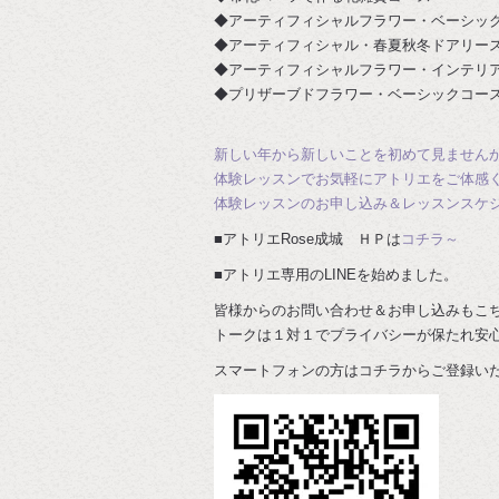
◆アーティフィシャルフラワー・ベーシッ
◆アーティフィシャル・春夏秋冬ドアリー
◆アーティフィシャルフラワー・インテリ
◆プリザーブドフラワー・ベーシックコー
新しい年から新しいことを初めて見ません
体験レッスンでお気軽にアトリエをご体感
体験レッスンのお申し込み＆レッスンスケ
■アトリエRose成城 ＨＰは
コチラ～
■アトリエ専用のLINEを始めました。
皆様からのお問い合わせ＆お申し込みもこ
トークは１対１でプライバシーが保たれ安
スマートフォンの方はコチラからご登録い