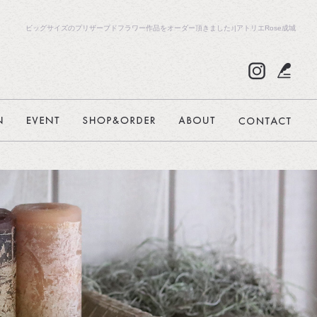
ビッグサイズのプリザーブドフラワー作品をオーダー頂きました♪|アトリエRose成城