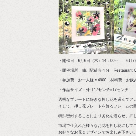
・開催日 6月6日（木）14：00～ 6月7
・開催場所 仙川駅徒歩４分 Restaurant C
・参加費 お一人様￥4900（材料費・お飲
・作品サイズ：外寸17センチ×17センチ
透明なプレートに好きな押し花を選んでア
そして、押し花プレートを飾るフレームの
特殊密封することにより劣化を遅らせ、押
市場で仕入れた様々なお花を押し花にして
お好きなお花＆デザインでお楽しみ下さい