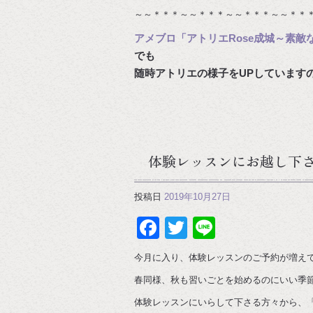
～～＊＊＊～～＊＊＊～～＊＊＊～～＊＊
アメブロ「アトリエRose成城～素敵
でも
随時アトリエの様子をUPしています
体験レッスンにお越し下
投稿日
2019年10月27日
Facebook
Twitter
Line
今月に入り、体験レッスンのご予約が増え
春同様、秋も習いごとを始めるのにいい季
体験レッスンにいらして下さる方々から、