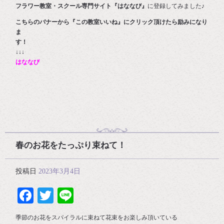
フラワー教室・スクール専門サイト『はななび』
に登録してみました♪
こちらのバナーから『この教室いいね』にクリック頂けたら励みになり
ま
す
↓↓↓
はななび
春のお花をたっぷり束ねて！
投稿日
2023年3月4日
Facebook
Twitter
Line
季節のお花をスパイラルに束ねて花束をお楽しみ頂いている