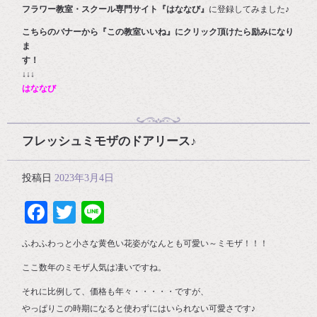
フラワー教室・スクール専門サイト『はななび』
に登録してみました♪
こちらのバナーから『この教室いいね』にクリック頂けたら励みになり
ま
す
↓↓↓
はななび
フレッシュミモザのドアリース♪
投稿日
2023年3月4日
Facebook
Twitter
Line
ふわふわっと小さな黄色い花姿がなんとも可愛い～ミモザ！！！
ここ数年のミモザ人気は凄いですね。
それに比例して、価格も年々・・・・・ですが、
やっぱりこの時期になると使わずにはいられない可愛さです♪