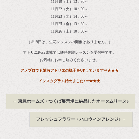
11月19（土）13：30～
11月22（火）10：00～
11月23（水）14：00～
11月25（金）13：30～
11月26（土）10：00～
（※19日は、生花レッスンの開催はありません。）
アトリエRose成城では随時体験レッスンを受付中です。
お気軽にお申し込みくださいませ。
アメブロ
でも随時アトリエの様子をUPしています
⇒
★★★
インスタグラム始めました♪⇒
★★★
←
東急ホームズ・つくば展示場に納品したオータムリース♪
フレッシュフラワー・ハロウィンアレンジ♪
→