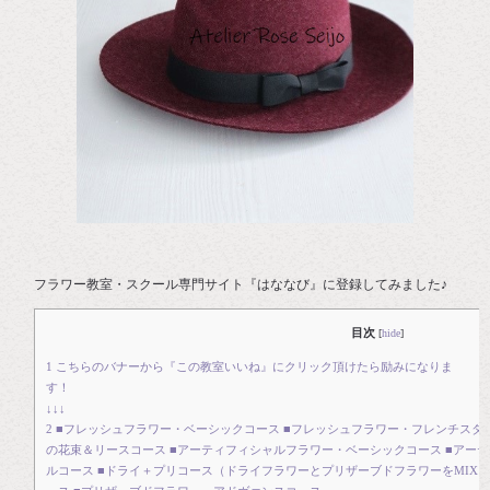
フラワー教室・スクール専門サイト『はななび』に登録してみました♪
目次
[
hide
]
1
こちらのバナーから『この教室いいね』にクリック頂けたら励みになりま
す
↓↓↓
2
■フレッシュフラワー・ベーシックコース ■フレッシュフラワー・フレンチスタ
の花束＆リースコース ■アーティフィシャルフラワー・ベーシックコース ■アー
ルコース ■ドライ＋プリコース（ドライフラワーとプリザーブドフラワーをMIX）