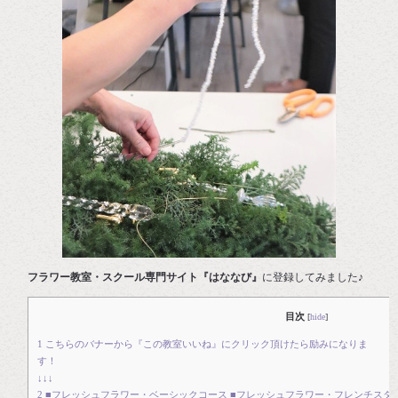
フラワー教室・スクール専門サイト『はななび』
に登録してみました♪
目次
[
hide
]
1
こちらのバナーから『この教室いいね』にクリック頂けたら励みになりま
す
↓↓↓
2
■フレッシュフラワー・ベーシックコース ■フレッシュフラワー・フレンチスタ