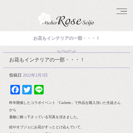
お花もインテリアの一部・・・！
お花もインテリアの一部・・・！
投稿日
2022年2月3日
Facebook
Twitter
Line
昨年開催したコラボイベント「Cachette」で作品を購入頂いた生徒さん
から
素敵に飾っ下さっている写真を頂きました。
絵やオブジェにお花がすっととけ込んでいて、