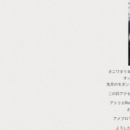
タニワタリ
オ
先月のモダン
この日アク
アトリエR
アメブロ
よろし