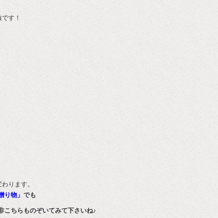
。
激です！
変わります。
贈り物」
でも
非こちらものぞいてみて下さいね♪